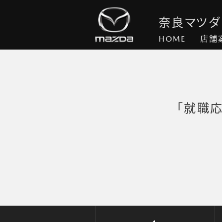
奈良マツダ
HOME
店舗
「就職