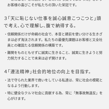
お客様の喜びこそが私たちの頂いた栄冠です。
３「天に恥じない仕事を誠心誠意こつこつと」頭
で考え、心で理解し、腹で納得する。
信頼関係だけが命綱の社会で、本音と建前を使い分ける生きざ
まは必ず淘汰されます。私たちの最優先課題はお客様と又全社
員との確固たる信頼関係の構築です。
難関をものともせずに誠実に生きること、誠実に生きようと努
力努力することで未来は必ず開けます。
４「遵法精神」社会的地位の向上を目指す。
法で守られた業界で商いをしている私達は、常に社会の模範と
なるよう行動します。
特に健全なクルマ社会に貢献する為、常に「無事故無違反」を
心がけます。